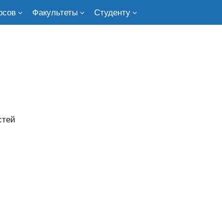
рсов
Факультеты
Студенту
стей