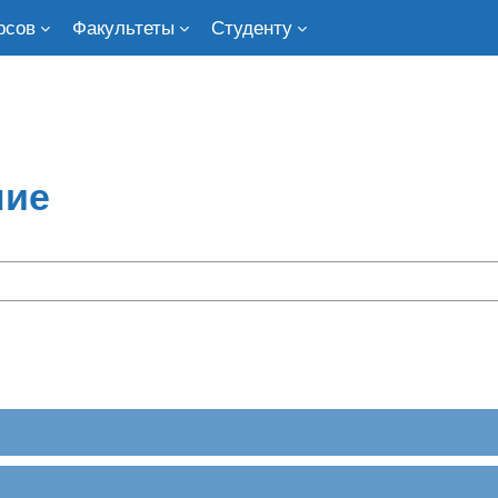
рсов
Факультеты
Студенту
ние