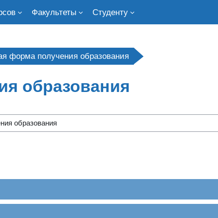
рсов
Факультеты
Студенту
ая форма получения образования
ия образования