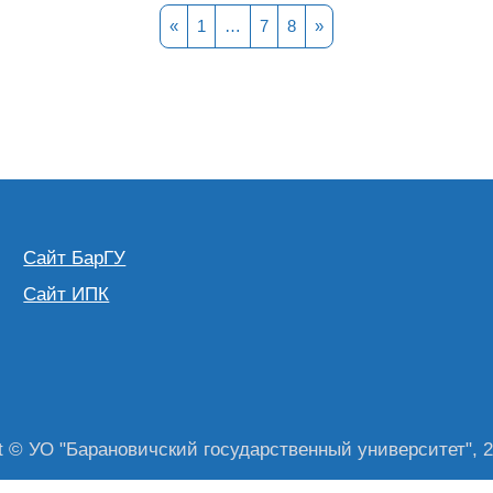
Предыдущая страница
Страница 1
Страница 7
Страница 8
Следующая страница
«
1
…
7
8
»
Сайт БарГУ
Сайт ИПК
t © УО "Барановичский государственный университет", 