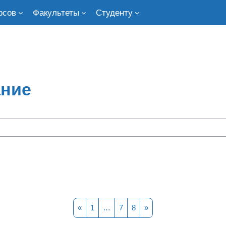
рсов
Факультеты
Студенту
ание
Предыдущая страница
Страница 1
Страница 7
Страница 8
Следующая страница
«
1
…
7
8
»