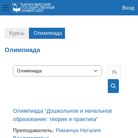
Вход
Боковая панель
Перейти к основному содержанию
Курсы
Олимпиада
Олимпиада
Поиск к
Категории курсов
Поиск курс
Олимпиада "Дошкольное и начальное
образование: теория и практика"
Преподаватель:
Романчук Наталия