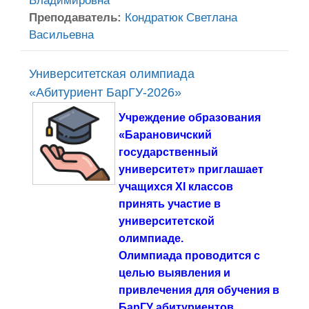
Владимировна
Преподаватель:
Кондратюк Светлана
Васильевна
Университетская олимпиада
«Абитуриент БарГУ-2026»
Учреждение образования
«Барановичский
государственный
университет» приглашает
учащихся XI классов
принять участие в
университетской
олимпиаде.
Олимпиада проводится с
целью выявления и
привлечения для обучения в
БарГУ абитуриентов,