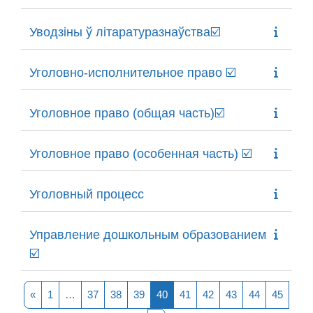
Уводзіны ў літаратуразнаўства☑️
Уголовно-исполнительное право ☑️
Уголовное право (общая часть)☑️
Уголовное право (особенная часть) ☑️
Уголовный процесс
Управление дошкольным образованием
☑️
Предыдущая страница
Страница 1
Страница 37
Страница 38
Страница 39
Страница 40
Страница 41
Страница 42
Страница 43
Страница 
Стран
«
1
…
37
38
39
40
41
42
43
44
45