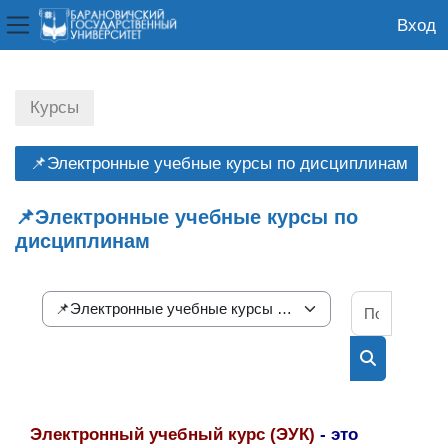
Вход
Боковая панель
Перейти к основному содержанию
Курсы
📌Электронные учебные курсы по дисциплинам
📌Электронные учебные курсы по
дисциплинам
Поиск к
Категории курсов
Поиск курс
Электронный учебный курс (ЭУК)
- это