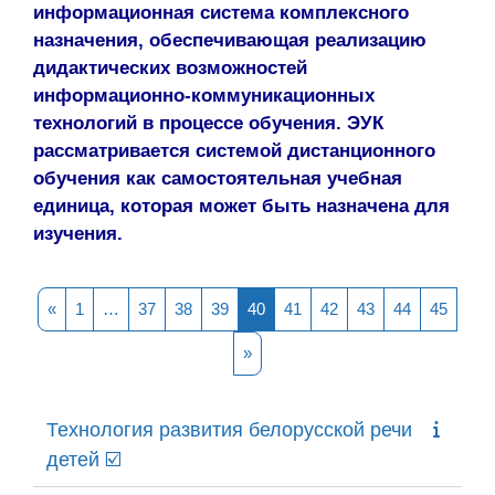
информационная система комплексного
назначения, обеспечивающая реализа­цию
дидактических возможностей
информационно-коммуникационных
технологий в процессе обучения. ЭУК
рассматривается системой дистанционного
обучения как самостоятельная учебная
единица, которая может быть назначена для
изучения.
Предыдущая страница
Страница 1
Страница 37
Страница 38
Страница 39
Страница 40
Страница 41
Страница 42
Страница 43
Страница 
Стран
«
1
…
37
38
39
40
41
42
43
44
45
Следующая страница
»
Технология развития белорусской речи
детей ☑️